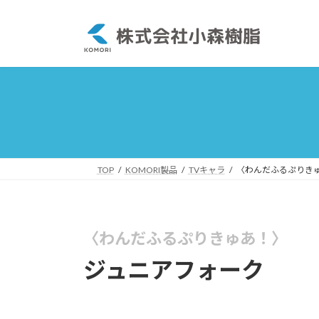
コ
ナ
ン
ビ
テ
ゲ
ン
ー
ツ
シ
へ
ョ
ス
ン
キ
に
ッ
移
プ
動
TOP
KOMORI製品
TVキャラ
〈わんだふるぷりき
〈わんだふるぷりきゅあ！〉
ジュニアフォーク