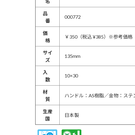
名
品
000772
番
価
￥350（税込 ¥385）※参考価格
格
サイ
135mm
ズ
入
10×30
数
材
ハンドル：AS樹脂／金物：ステ
質
生産
日本製
国