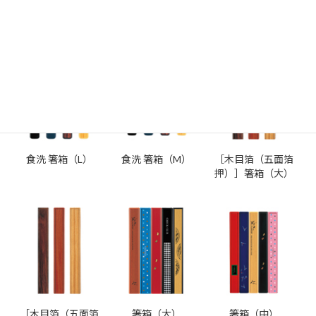
箸・箸箱セット（S）
サポート箸箱（大）
サポート箸箱（中）
（セレクト型）
食洗 箸箱（L）
食洗 箸箱（M）
［木目箔（五面箔
押）］箸箱（大）
［木目箔（五面箔
箸箱（大）
箸箱（中）