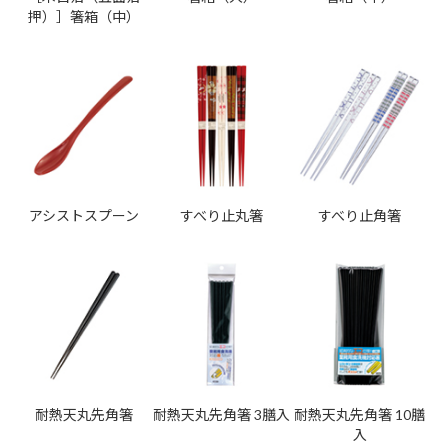
押）］箸箱（中）
アシストスプーン
すべり止丸箸
すべり止角箸
耐熱天丸先角箸
耐熱天丸先角箸 3膳入
耐熱天丸先角箸 10膳
入