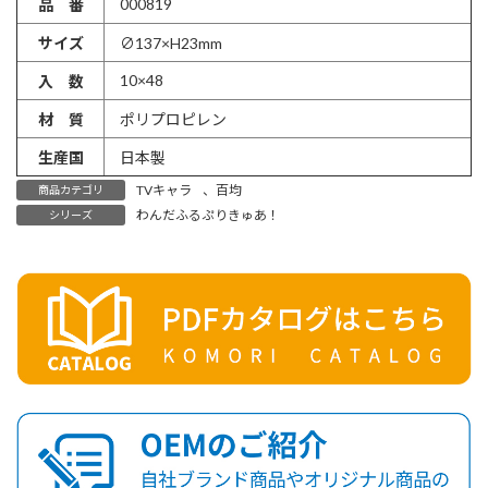
000819
品 番
サイズ
∅137×H23mm
10×48
入 数
材 質
ポリプロピレン
生産国
日本製
TVキャラ
、
百均
商品カテゴリ
わんだふるぷりきゅあ！
シリーズ