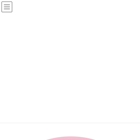
コ
ナ
ン
ビ
テ
ゲ
ン
ー
ツ
シ
へ
ョ
KOMORI製品
ス
ン
キ
に
ッ
移
プ
動
TOP
KOMORI製品
TVキャラ
〈わんだふるぷりきゅあ！〉小皿
〈わんだふるぷりきゅあ！〉
小皿