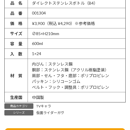
品 名
ダイレクトステンレスボトル（B4）
001304
品 番
価 格
¥3,900（税込 ¥4,290）※参考価格
サイズ
∅85×H210mm
600ml
容 量
1×24
入 数
内びん：ステンレス鋼
胴部：ステンレス鋼（アクリル樹脂塗装）
材 質
肩部・せん・フタ・底部：ポリプロピレン
パッキン：シリコーンゴム
ベルト・フック・調整具：ポリプロピレン
生産国
中国製
TVキャラ
商品カテゴリ
仮面ライダーガヴ
シリーズ