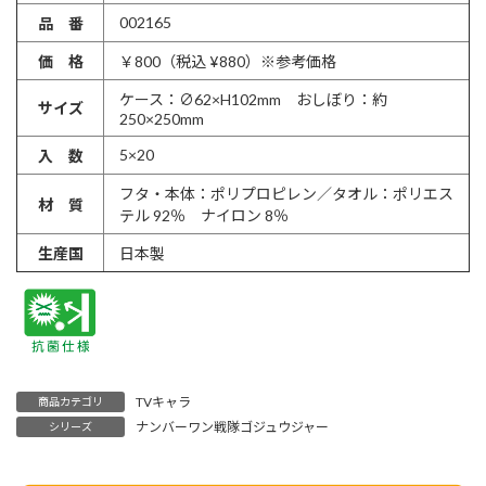
002165
品 番
価 格
￥800（税込 ¥880）※参考価格
ケース：∅62×H102mm おしぼり：約
サイズ
250×250mm
5×20
入 数
フタ・本体：ポリプロピレン／タオル：ポリエス
材 質
テル 92％ ナイロン 8％
生産国
日本製
TVキャラ
商品カテゴリ
ナンバーワン戦隊ゴジュウジャー
シリーズ