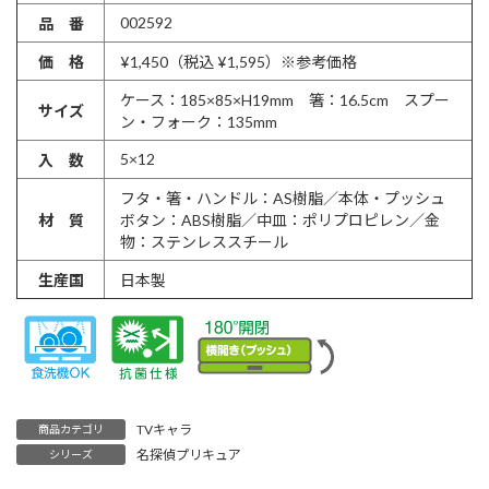
002592
品 番
価 格
¥1,450（税込 ¥1,595）※参考価格
ケース：185×85×H19mm 箸：16.5cm スプー
サイズ
ン・フォーク：135mm
5×12
入 数
フタ・箸・ハンドル：AS樹脂／本体・プッシュ
材 質
ボタン：ABS樹脂／中皿：ポリプロピレン／金
物：ステンレススチール
生産国
日本製
TVキャラ
商品カテゴリ
名探偵プリキュア
シリーズ