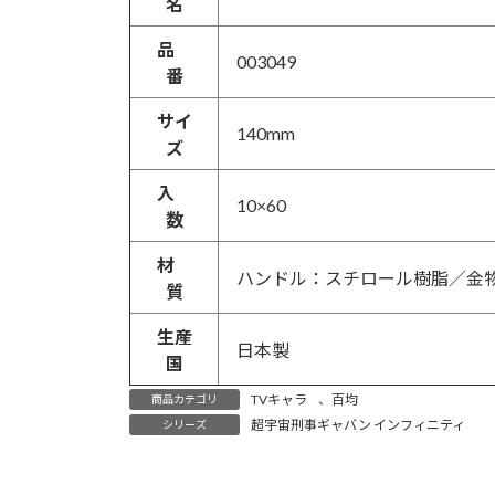
名
品
003049
番
サイ
140mm
ズ
入
10×60
数
材
ハンドル：スチロール樹脂／金
質
生産
日本製
国
TVキャラ
、
百均
商品カテゴリ
超宇宙刑事ギャバン インフィニティ
シリーズ