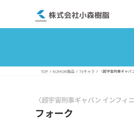
コ
ナ
ン
ビ
テ
ゲ
ン
ー
ツ
シ
へ
ョ
ス
ン
キ
に
ッ
移
プ
動
TOP
KOMORI製品
TVキャラ
〈超宇宙刑事ギャバン
〈超宇宙刑事ギャバン インフィ
フォーク