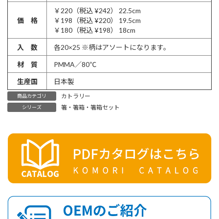
￥220（税込 ¥242） 22.5cm
価 格
￥198（税込 ¥220） 19.5cm
￥180（税込 ¥198） 18cm
入 数
各20×25 ※柄はアソートになります。
材 質
PMMA／80℃
生産国
日本製
カトラリー
商品カテゴリ
箸・箸箱・箸箱セット
シリーズ