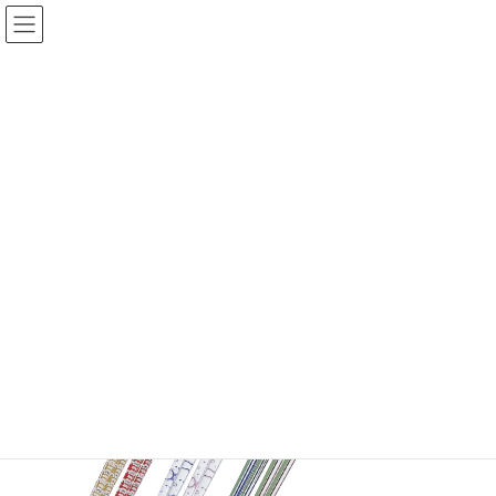
コ
ナ
ン
ビ
テ
ゲ
ン
ー
ツ
シ
へ
ョ
KOMORI製品
ス
ン
キ
に
ッ
移
プ
動
TOP
KOMORI製品
カトラリー
〈箸〉すべり止角箸
〈箸〉
すべり止角箸