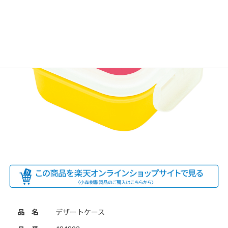
品 名
デザートケース