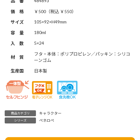
484893
品 番
価 格
￥500（税込 ￥550）
105×92×H49mm
サイズ
180ml
容 量
5×24
入 数
フタ・本体：ポリプロピレン／パッキン：シリコ
材 質
ーンゴム
生産国
日本製
キャラクター
商品カテゴリ
ペネロペ
シリーズ