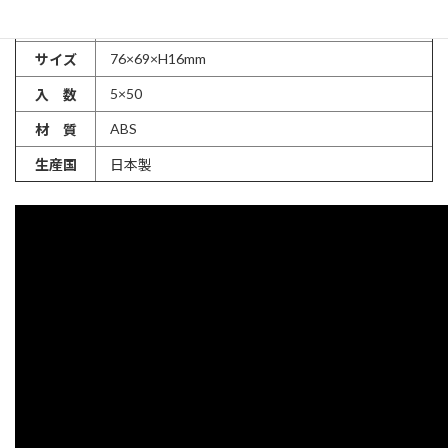
価 格
￥300（税込 ¥330）※参考価格
76×69×H16mm
サイズ
5×50
入 数
ABS
材 質
生産国
日本製