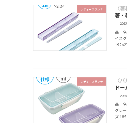
〈箸
レディースランチ
箸・
202
品 名
イスグ
192×
〈パ
レディースランチ
ドー
202
品 名
グレー 
ズ 185