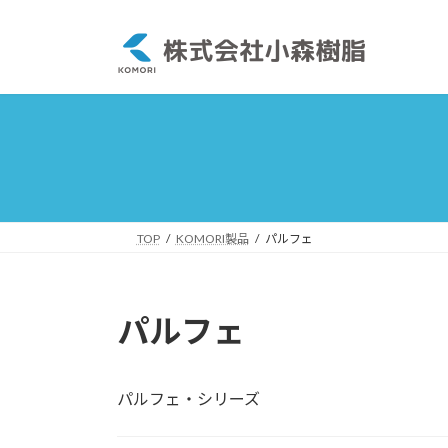
コ
ナ
ン
ビ
テ
ゲ
ン
ー
ツ
シ
へ
ョ
ス
ン
キ
に
ッ
移
プ
動
TOP
KOMORI製品
パルフェ
パルフェ
パルフェ・シリーズ