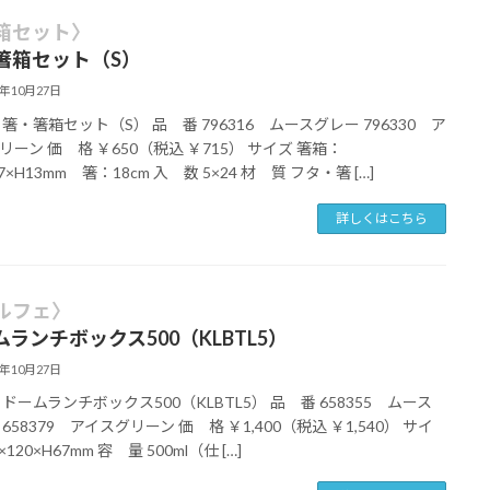
箱セット〉
箸箱セット（S）
5年10月27日
 箸・箸箱セット（S） 品 番 796316 ムースグレー 796330 ア
リーン 価 格 ￥650（税込 ￥715） サイズ 箸箱：
27×H13mm 箸：18cm 入 数 5×24 材 質 フタ・箸 […]
詳しくはこちら
ルフェ〉
ムランチボックス500（KLBTL5）
5年10月27日
 ドームランチボックス500（KLBTL5） 品 番 658355 ムース
658379 アイスグリーン 価 格 ￥1,400（税込 ￥1,540） サイ
×120×H67mm 容 量 500ml（仕 […]