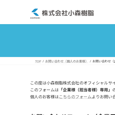
コ
ナ
ン
ビ
テ
ゲ
ン
ー
ツ
シ
へ
ョ
ス
ン
キ
に
ッ
移
プ
動
TOP
お問い合わせ（個人のお客様）
お問い合わせ（
この度は小森樹脂株式会社のオフィシャルサ
このフォームは
「企業様（担当者様）専用」
個人のお客様は
こちらのフォーム
よりお問い