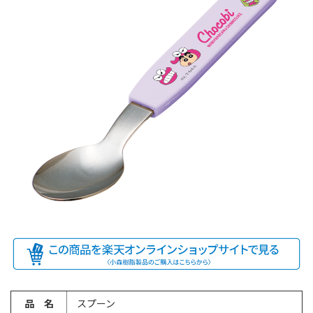
品 名
スプーン