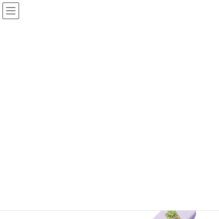
コ
ナ
ン
ビ
テ
ゲ
ン
ー
ツ
シ
へ
ョ
KOMORI製品
ス
ン
キ
に
ッ
移
プ
動
TOP
KOMORI製品
TVキャラ
〈クレヨンしんちゃんチョコビ〉スプーン
〈クレヨンしんちゃんチョコビ〉
スプーン