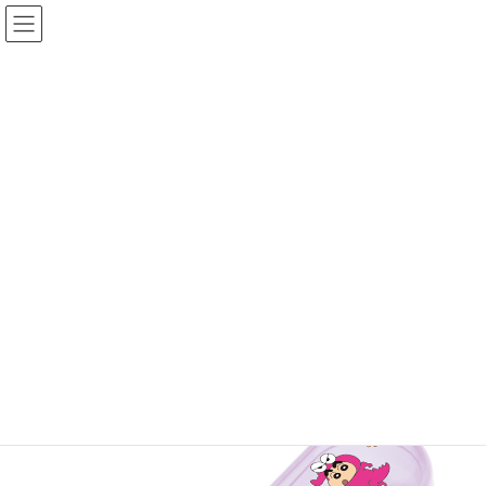
コ
ナ
ン
ビ
テ
ゲ
ン
ー
ツ
シ
へ
ョ
KOMORI製品
ス
ン
キ
に
ッ
移
プ
動
TOP
KOMORI製品
TVキャラ
〈クレヨンしんちゃんチョコビ〉SFケース
〈クレヨンしんちゃんチョコビ〉
SFケース