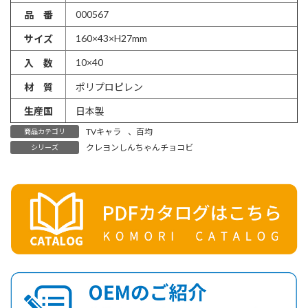
000567
品 番
160×43×H27mm
サイズ
10×40
入 数
材 質
ポリプロピレン
生産国
日本製
TVキャラ
、
百均
商品カテゴリ
クレヨンしんちゃんチョコビ
シリーズ