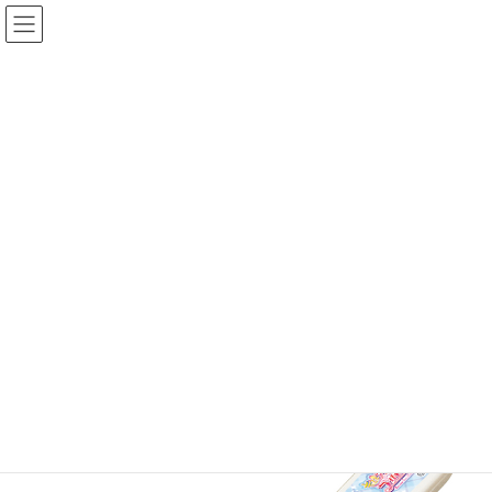
コ
ナ
ン
ビ
テ
ゲ
ン
ー
ツ
シ
へ
ョ
KOMORI製品
ス
ン
キ
に
ッ
移
プ
動
TOP
KOMORI製品
TVキャラ
〈キミとアイドルプリキュア♪〉スプーン
〈キミとアイドルプリキュア♪〉
スプーン