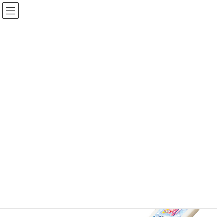
コ
ナ
ン
ビ
テ
ゲ
ン
ー
ツ
シ
へ
ョ
KOMORI製品
ス
ン
キ
に
ッ
移
プ
動
TOP
KOMORI製品
TVキャラ
〈キミとアイドルプリキュア♪〉フォーク
〈キミとアイドルプリキュア♪〉
フォーク