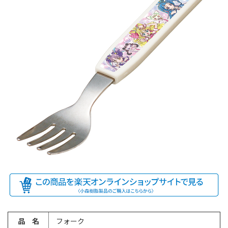
品 名
フォーク