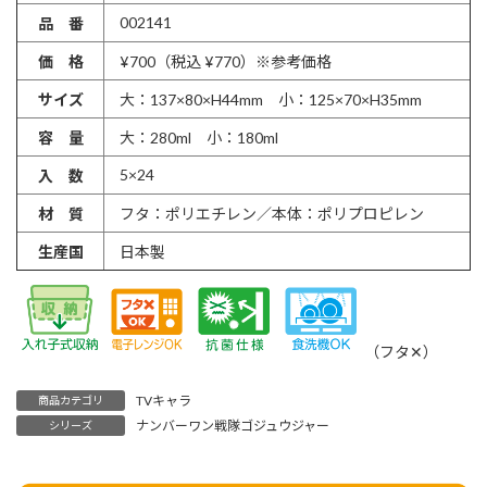
002141
品 番
価 格
¥700（税込 ¥770）※参考価格
サイズ
大：137×80×H44mm 小：125×70×H35mm
容 量
大：280ml 小：180ml
5×24
入 数
材 質
フタ：ポリエチレン／本体：ポリプロピレン
生産国
日本製
（フタ✕）
TVキャラ
商品カテゴリ
ナンバーワン戦隊ゴジュウジャー
シリーズ