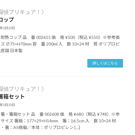
探偵プリキュア！〉
コップ
6年1月25日
耐熱コップ 品 番 002615 価 格 ¥500（税込 ¥550）※参考価
ズ ∅75×H70mm 容 量 200ml 入 数 10×24 材 質 ポリプロピ
生産国 日本製
詳しくはこちら
探偵プリキュア！〉
箸箱セット
6年1月25日
箸・箸箱セット 品 番 002608 価 格 ¥680（税込 ¥748）※参
サイズ 箸箱：177×29×H14mm 箸：16.5cm 入 数 10×24 材
タ・箸：AS樹脂／本体：ポリプロピレン […]