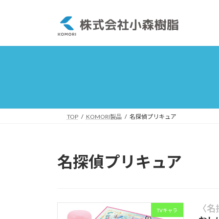
コ
ナ
ン
ビ
テ
ゲ
ン
ー
ツ
シ
へ
ョ
ス
ン
キ
に
ッ
移
プ
動
TOP
KOMORI製品
名探偵プリキュア
名探偵プリキュア
〈名
TVキャラ