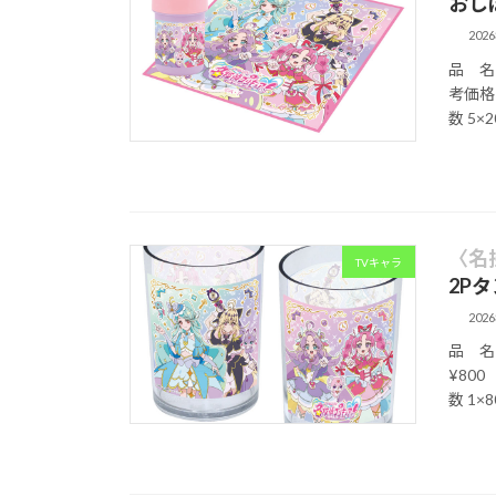
おし
202
品 名 
考価格
数 5
〈名
TVキャラ
2P
202
品 名
¥800
数 1×