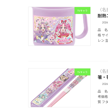
〈名
TVキャラ
耐熱
202
品 名 
格 サイ
レン 
〈名
TVキャラ
箸・
202
品 名 
考価格 
質 フ