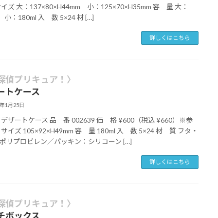
イズ 大：137×80×H44mm 小：125×70×H35mm 容 量 大：
 小：180ml 入 数 5×24 材 […]
詳しくはこちら
探偵プリキュア！〉
ートケース
6年1月25日
デザートケース 品 番 002639 価 格 ¥600（税込 ¥660）※参
サイズ 105×92×H49mm 容 量 180ml 入 数 5×24 材 質 フタ・
ポリプロピレン／パッキン：シリコーン […]
詳しくはこちら
探偵プリキュア！〉
チボックス