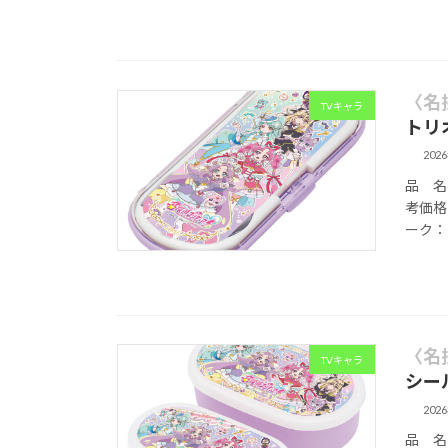
〈名
TVキャラ
トリ
202
品 名 
考価格
ーク：1
〈名
TVキャラ
シー
202
品 名 