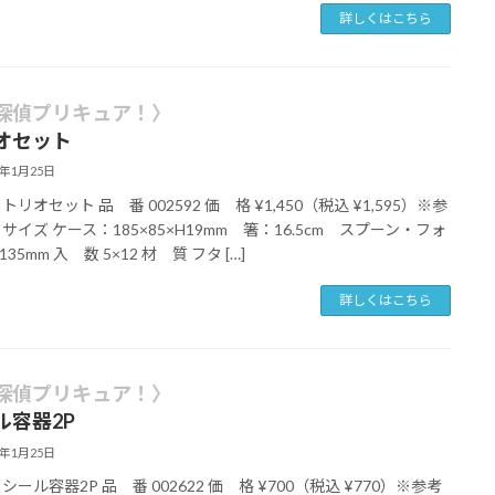
詳しくはこちら
探偵プリキュア！〉
オセット
6年1月25日
トリオセット 品 番 002592 価 格 ¥1,450（税込 ¥1,595）※参
 サイズ ケース：185×85×H19mm 箸：16.5cm スプーン・フォ
35mm 入 数 5×12 材 質 フタ […]
詳しくはこちら
探偵プリキュア！〉
ル容器2P
6年1月25日
シール容器2P 品 番 002622 価 格 ¥700（税込 ¥770）※参考