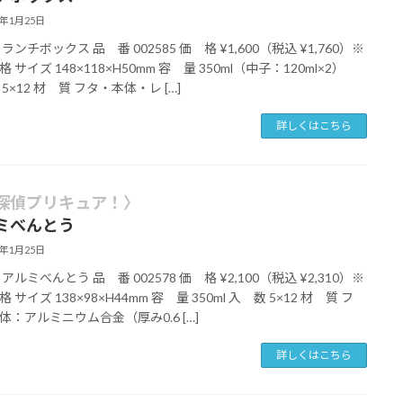
6年1月25日
ランチボックス 品 番 002585 価 格 ¥1,600（税込 ¥1,760）※
 サイズ 148×118×H50mm 容 量 350ml（中子：120ml×2）
5×12 材 質 フタ・本体・レ […]
詳しくはこちら
探偵プリキュア！〉
ミべんとう
6年1月25日
アルミべんとう 品 番 002578 価 格 ¥2,100（税込 ¥2,310）※
 サイズ 138×98×H44mm 容 量 350ml 入 数 5×12 材 質 フ
体：アルミニウム合金（厚み0.6 […]
詳しくはこちら