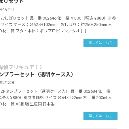
ぼりセット
6年1月25日
おしぼりセット 品 番 002646 価 格 ￥800（税込 ¥880）※参
 サイズ ケース：∅62×H102mm おしぼり：約250×250mm 入
×20 材 質 フタ・本体：ポリプロピレン／タオ […]
詳しくはこちら
探偵プリキュア！〉
タンブラーセット（透明ケース入）
6年1月25日
 2Pタンブラーセット（透明ケース入） 品 番 002684 価 格
（税込 ¥880）※参考価格 サイズ ∅64×H92mm 容 量 200ml 入
80 材 質 AS樹脂 生産国 日本製
詳しくはこちら