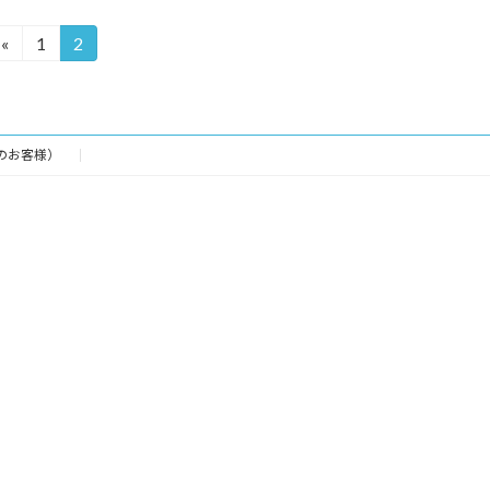
«
1
2
固
固
定
定
ペ
ペ
ー
ー
ジ
ジ
のお客様）