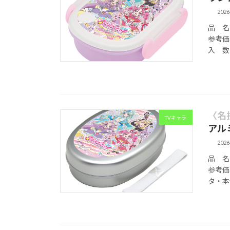
202
品 名 
参考価格
入 数 
〈名
TVキャラ
アル
202
品 名 
参考価格
タ・本