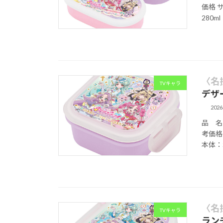
価格 サ
280ml
〈名
TVキャラ
デザ
202
品 名 
考価格 
本体：
〈名
TVキャラ
ラン